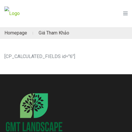
Homepage
Giá Tham Khảo
|
[CP_CALCULATED_FIELDS id="6"]