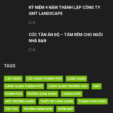
KỶ NIỆM 4 NĂM THÀNH LẬP CÔNG TY
GMT LANDSCAPE
0
CÚC TẦN ẤN ĐỘ – TẤM RÈM CHO NGÔI
NHÀ BẠN
0
TAGS
CÂY XANH
CÂY XANH THÀNH PHỐ
CẢNH QUAN
CẢNH QUAN THÀNH PHỐ
CẢNH QUAN TRƯỜNG HỌC
GMT
KHÁM PHÁ
KHÔNG GIAN XANH
LANDSCAPE
MÔI TRƯỜNG XANH
THIẾT KẾ CẢNH QUAN
THÀNH PHỐ XANH
TIN TỨC
TRƯỜNG MẦM NON
VƯỜN ĐẸP