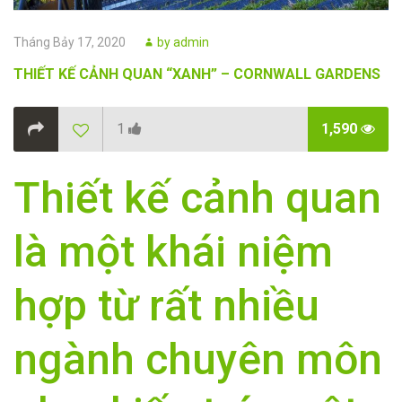
Posted
Author
Tháng Bảy 17, 2020
by
admin
on
THIẾT KẾ CẢNH QUAN “XANH” – CORNWALL GARDENS
1
1,590
Thiết kế cảnh quan
là một khái niệm
hợp từ rất nhiều
ngành chuyên môn