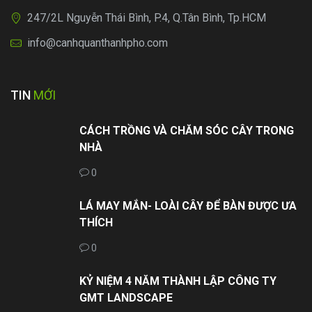
247/2L Nguyễn Thái Bình, P.4, Q.Tân Bình, Tp.HCM
info@canhquanthanhpho.com
TIN
MỚI
CÁCH TRỒNG VÀ CHĂM SÓC CÂY TRONG
NHÀ
0
LÁ MAY MẮN- LOÀI CÂY ĐỂ BÀN ĐƯỢC ƯA
THÍCH
0
KỶ NIỆM 4 NĂM THÀNH LẬP CÔNG TY
GMT LANDSCAPE