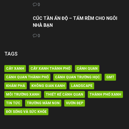
0
CÚC TẦN ẤN ĐỘ – TẤM RÈM CHO NGÔI
NHÀ BẠN
0
TAGS
CÂY XANH
CÂY XANH THÀNH PHỐ
CẢNH QUAN
CẢNH QUAN THÀNH PHỐ
CẢNH QUAN TRƯỜNG HỌC
GMT
KHÁM PHÁ
KHÔNG GIAN XANH
LANDSCAPE
MÔI TRƯỜNG XANH
THIẾT KẾ CẢNH QUAN
THÀNH PHỐ XANH
TIN TỨC
TRƯỜNG MẦM NON
VƯỜN ĐẸP
ĐỜI SỐNG VÀ SỨC KHỎE