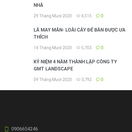
NHÀ
29 Tháng Mười 2020
4,515
0
LÁ MAY MẮN- LOÀI CÂY ĐỂ BÀN ĐƯỢC ƯA
THÍCH
14 Tháng Mười 2020
5,703
0
KỶ NIỆM 4 NĂM THÀNH LẬP CÔNG TY
GMT LANDSCAPE
09 Tháng Mười 2020
3,792
0
0906654246