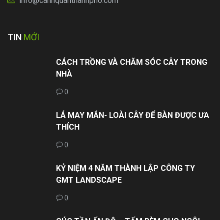
info@canhquanthanhpho.com
TIN
MỚI
CÁCH TRỒNG VÀ CHĂM SÓC CÂY TRONG
NHÀ
0
LÁ MAY MẮN- LOÀI CÂY ĐỂ BÀN ĐƯỢC ƯA
THÍCH
0
KỶ NIỆM 4 NĂM THÀNH LẬP CÔNG TY
GMT LANDSCAPE
0