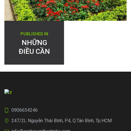
Điều
PUBLISHED IN
hướng
NHỮNG
ĐIỀU CẦN
bài
BIẾT VỀ
viết
TRỒNG CÂY
Ở TRƯỜNG
HỌC, BỆNH
VIỆN
0906654246
247/2L Nguyễn Thái Bình, P.4, Q.Tân Bình, Tp.HCM