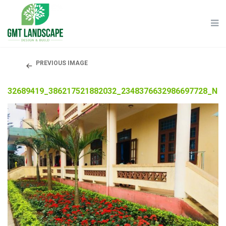
PREVIOUS IMAGE
32689419_386217521882032_2348376632986697728_N