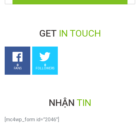
GET
IN TOUCH
0
0
FANS
FOLLOWERS
NHẬN
TIN
[mc4wp_form id=”2046″]