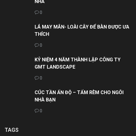
NHÀ
0
LÁ MAY MẮN- LOÀI CÂY ĐỂ BÀN ĐƯỢC ƯA
THÍCH
0
KỶ NIỆM 4 NĂM THÀNH LẬP CÔNG TY
GMT LANDSCAPE
0
CÚC TẦN ẤN ĐỘ – TẤM RÈM CHO NGÔI
NHÀ BẠN
0
TAGS