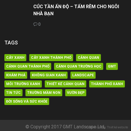
CÚC TẦN ẤN ĐỘ – TẤM RÈM CHO NGÔI
NHÀ BẠN
0
TAGS
CÂY XANH
CÂY XANH THÀNH PHỐ
CẢNH QUAN
CẢNH QUAN THÀNH PHỐ
CẢNH QUAN TRƯỜNG HỌC
GMT
KHÁM PHÁ
KHÔNG GIAN XANH
LANDSCAPE
MÔI TRƯỜNG XANH
THIẾT KẾ CẢNH QUAN
THÀNH PHỐ XANH
TIN TỨC
TRƯỜNG MẦM NON
VƯỜN ĐẸP
ĐỜI SỐNG VÀ SỨC KHỎE
© Copyright 2017 GMT Landscape Ltd,.
Customized by: Thiết kế website