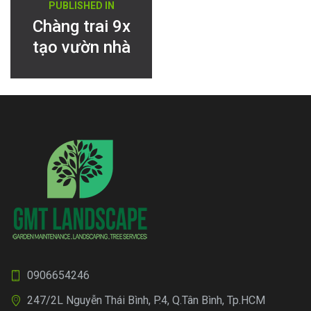
PUBLISHED IN
hướng
Chàng trai 9x
tạo vườn nhà
bài
đẹp như
viết
công viên mà
không tốn
đồng nào
0906654246
247/2L Nguyễn Thái Bình, P.4, Q.Tân Bình, Tp.HCM