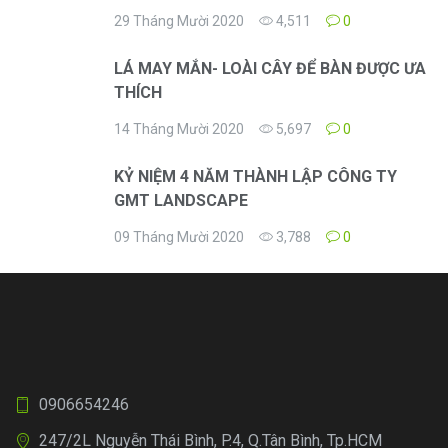
29 Tháng Mười 2020
4,511
0
LÁ MAY MẮN- LOÀI CÂY ĐỂ BÀN ĐƯỢC ƯA
THÍCH
14 Tháng Mười 2020
5,697
0
KỶ NIỆM 4 NĂM THÀNH LẬP CÔNG TY
GMT LANDSCAPE
09 Tháng Mười 2020
3,788
0
0906654246
247/2L Nguyễn Thái Bình, P.4, Q.Tân Bình, Tp.HCM