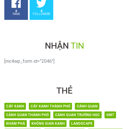
0
0
FANS
FOLLOWERS
NHẬN
TIN
[mc4wp_form id=”2046″]
THẺ
CÂY XANH
CÂY XANH THÀNH PHỐ
CẢNH QUAN
CẢNH QUAN THÀNH PHỐ
CẢNH QUAN TRƯỜNG HỌC
GMT
KHÁM PHÁ
KHÔNG GIAN XANH
LANDSCAPE