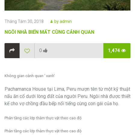
Posted
Author
Tháng Tám 30, 2018
by
admin
on
NGÔI NHÀ BIẾN MẤT CÙNG CẢNH QUAN
0
1,474
Không gian cảnh quan ‘ xanh’
Pachamanca House tại Lima, Peru mượn tên từ một kỹ thuật
nấu ăn cổ dưới lòng đất của người Peru. Ngôi nhà được thiết
kế cho vợ chồng đầu bếp nổi tiếng cùng con gái của họ.
Phân tầng các lớp thảm thực vật theo cao độ
Phân tầng các lớp thảm thực vật theo cao độ