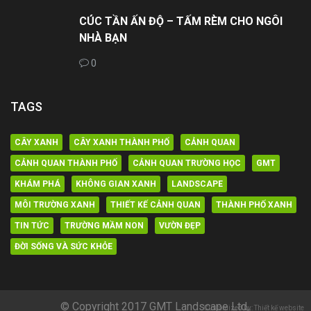
CÚC TẦN ẤN ĐỘ – TẤM RÈM CHO NGÔI
NHÀ BẠN
0
TAGS
CÂY XANH
CÂY XANH THÀNH PHỐ
CẢNH QUAN
CẢNH QUAN THÀNH PHỐ
CẢNH QUAN TRƯỜNG HỌC
GMT
KHÁM PHÁ
KHÔNG GIAN XANH
LANDSCAPE
MÔI TRƯỜNG XANH
THIẾT KẾ CẢNH QUAN
THÀNH PHỐ XANH
TIN TỨC
TRƯỜNG MẦM NON
VƯỜN ĐẸP
ĐỜI SỐNG VÀ SỨC KHỎE
© Copyright 2017 GMT Landscape Ltd,.
Customized by: Thiết kế website