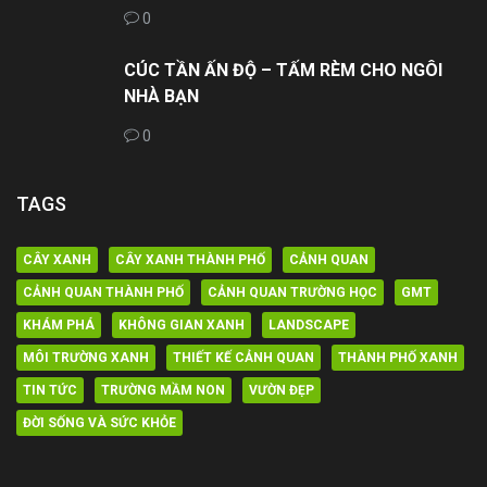
0
CÚC TẦN ẤN ĐỘ – TẤM RÈM CHO NGÔI
NHÀ BẠN
0
TAGS
CÂY XANH
CÂY XANH THÀNH PHỐ
CẢNH QUAN
CẢNH QUAN THÀNH PHỐ
CẢNH QUAN TRƯỜNG HỌC
GMT
KHÁM PHÁ
KHÔNG GIAN XANH
LANDSCAPE
MÔI TRƯỜNG XANH
THIẾT KẾ CẢNH QUAN
THÀNH PHỐ XANH
TIN TỨC
TRƯỜNG MẦM NON
VƯỜN ĐẸP
ĐỜI SỐNG VÀ SỨC KHỎE