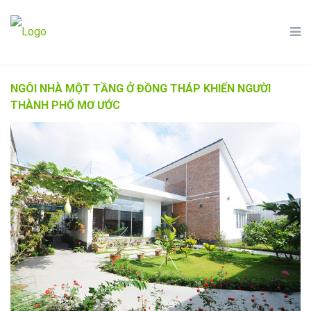
NGÔI NHÀ MỘT TẦNG Ở ĐỒNG THÁP KHIẾN NGƯỜI
THÀNH PHỐ MƠ ƯỚC