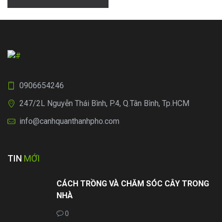
viết
0906654246
247/2L Nguyễn Thái Bình, P.4, Q.Tân Bình, Tp.HCM
info@canhquanthanhpho.com
TIN
MỚI
CÁCH TRỒNG VÀ CHĂM SÓC CÂY TRONG
NHÀ
0