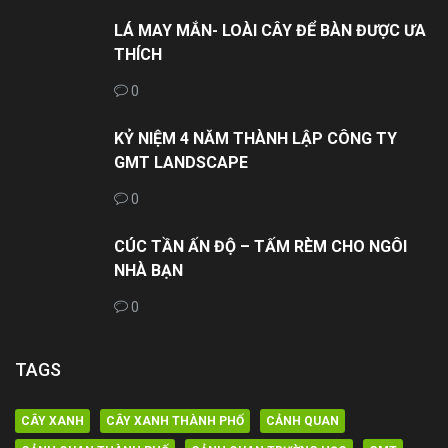
LÁ MAY MẮN- LOÀI CÂY ĐỂ BÀN ĐƯỢC ƯA
THÍCH
0
KỶ NIỆM 4 NĂM THÀNH LẬP CÔNG TY
GMT LANDSCAPE
0
CÚC TẦN ẤN ĐỘ – TẤM RÈM CHO NGÔI
NHÀ BẠN
0
TAGS
CÂY XANH
CÂY XANH THÀNH PHỐ
CẢNH QUAN