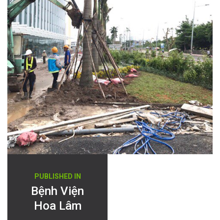
Điều
PUBLISHED IN
hướng
Bệnh Viện
Hoa Lâm
bài