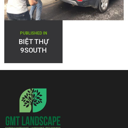
Điều
PUBLISHED IN
hướng
BIỆT THỰ
9SOUTH
bài
viết