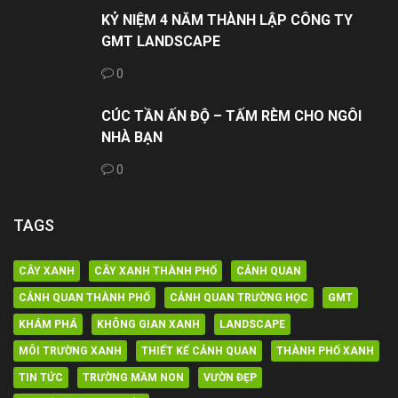
KỶ NIỆM 4 NĂM THÀNH LẬP CÔNG TY
GMT LANDSCAPE
0
CÚC TẦN ẤN ĐỘ – TẤM RÈM CHO NGÔI
NHÀ BẠN
0
TAGS
CÂY XANH
CÂY XANH THÀNH PHỐ
CẢNH QUAN
CẢNH QUAN THÀNH PHỐ
CẢNH QUAN TRƯỜNG HỌC
GMT
KHÁM PHÁ
KHÔNG GIAN XANH
LANDSCAPE
MÔI TRƯỜNG XANH
THIẾT KẾ CẢNH QUAN
THÀNH PHỐ XANH
TIN TỨC
TRƯỜNG MẦM NON
VƯỜN ĐẸP