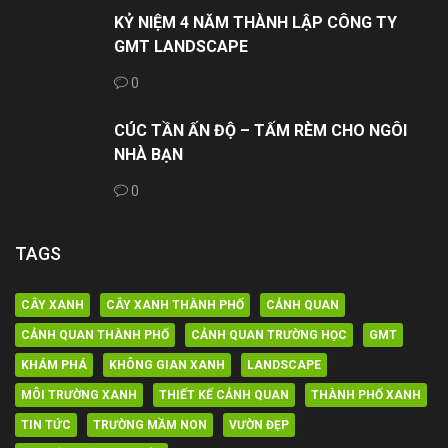
KỶ NIỆM 4 NĂM THÀNH LẬP CÔNG TY
GMT LANDSCAPE
0
CÚC TẦN ẤN ĐỘ – TẤM RÈM CHO NGÔI
NHÀ BẠN
0
TAGS
CÂY XANH
CÂY XANH THÀNH PHỐ
CẢNH QUAN
CẢNH QUAN THÀNH PHỐ
CẢNH QUAN TRƯỜNG HỌC
GMT
KHÁM PHÁ
KHÔNG GIAN XANH
LANDSCAPE
MÔI TRƯỜNG XANH
THIẾT KẾ CẢNH QUAN
THÀNH PHỐ XANH
TIN TỨC
TRƯỜNG MẦM NON
VƯỜN ĐẸP