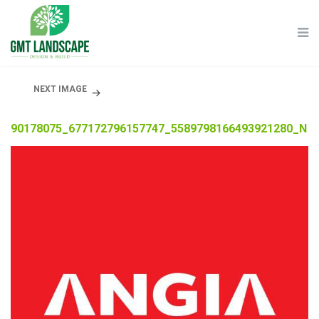
NEXT IMAGE
90178075_677172796157747_5589798166493921280_N