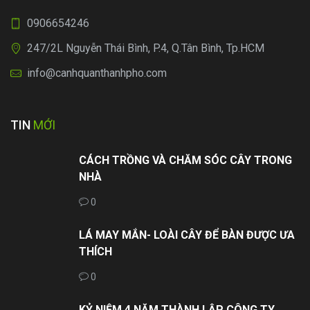
0906654246
247/2L Nguyễn Thái Bình, P.4, Q.Tân Bình, Tp.HCM
info@canhquanthanhpho.com
TIN
MỚI
CÁCH TRỒNG VÀ CHĂM SÓC CÂY TRONG
NHÀ
0
LÁ MAY MẮN- LOÀI CÂY ĐỂ BÀN ĐƯỢC ƯA
THÍCH
0
KỶ NIỆM 4 NĂM THÀNH LẬP CÔNG TY