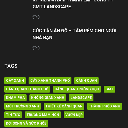
GMT LANDSCAPE
0
CÚC TẦN ẤN ĐỘ – TẤM RÈM CHO NGÔI
NHÀ BẠN
0
TAGS
CÂY XANH
CÂY XANH THÀNH PHỐ
CẢNH QUAN
CẢNH QUAN THÀNH PHỐ
CẢNH QUAN TRƯỜNG HỌC
GMT
KHÁM PHÁ
KHÔNG GIAN XANH
LANDSCAPE
MÔI TRƯỜNG XANH
THIẾT KẾ CẢNH QUAN
THÀNH PHỐ XANH
TIN TỨC
TRƯỜNG MẦM NON
VƯỜN ĐẸP
ĐỜI SỐNG VÀ SỨC KHỎE