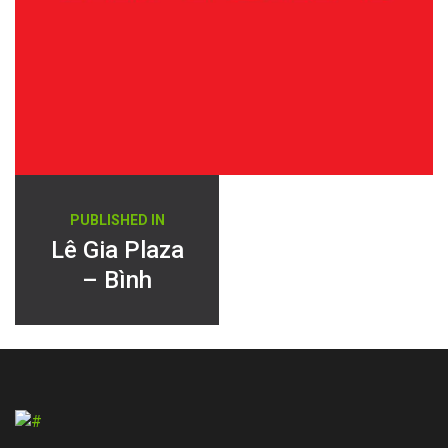
Điều
PUBLISHED IN
hướng
Lê Gia Plaza
– Bình
bài
Dương
viết