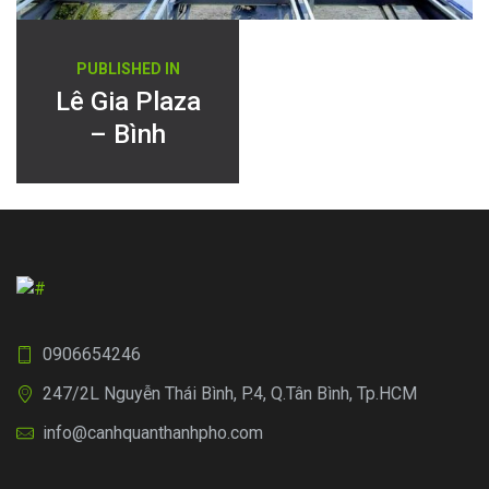
Điều
PUBLISHED IN
hướng
Lê Gia Plaza
– Bình
bài
Dương
viết
0906654246
247/2L Nguyễn Thái Bình, P.4, Q.Tân Bình, Tp.HCM
info@canhquanthanhpho.com