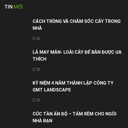
TIN
MỚI
CÁCH TRỒNG VÀ CHĂM SÓC CÂY TRONG
NHÀ
0
LÁ MAY MẮN- LOÀI CÂY ĐỂ BÀN ĐƯỢC ƯA
THÍCH
0
KỶ NIỆM 4 NĂM THÀNH LẬP CÔNG TY
GMT LANDSCAPE
0
CÚC TẦN ẤN ĐỘ – TẤM RÈM CHO NGÔI
NHÀ BẠN