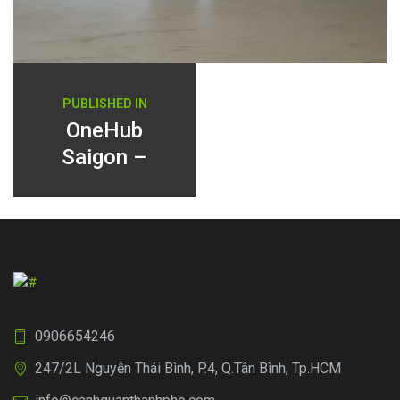
Điều
PUBLISHED IN
hướng
OneHub
Saigon –
bài
Beautiful
viết
Green Office
0906654246
247/2L Nguyễn Thái Bình, P.4, Q.Tân Bình, Tp.HCM