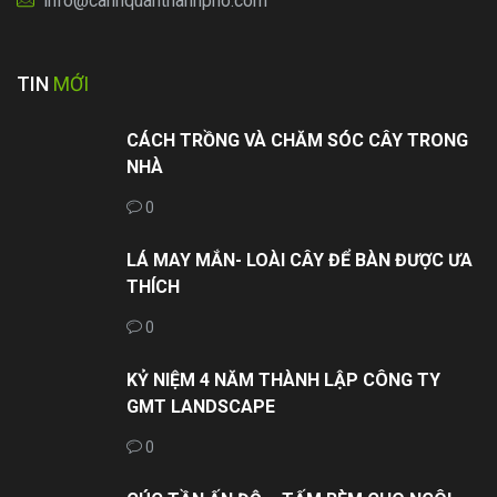
info@canhquanthanhpho.com
TIN
MỚI
CÁCH TRỒNG VÀ CHĂM SÓC CÂY TRONG
NHÀ
0
LÁ MAY MẮN- LOÀI CÂY ĐỂ BÀN ĐƯỢC ƯA
THÍCH
0
KỶ NIỆM 4 NĂM THÀNH LẬP CÔNG TY
GMT LANDSCAPE
0