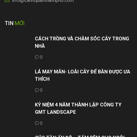
info@canhquanthanhpho.com
TIN
MỚI
CÁCH TRỒNG VÀ CHĂM SÓC CÂY TRONG
NHÀ
0
LÁ MAY MẮN- LOÀI CÂY ĐỂ BÀN ĐƯỢC ƯA
THÍCH
0
KỶ NIỆM 4 NĂM THÀNH LẬP CÔNG TY
GMT LANDSCAPE
0