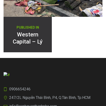
Điều
PUBLISHED IN
hướng
Western
Capital – Lý
bài
Chiêu Hoàng
viết
Q6
0906654246
247/2L Nguyễn Thái Bình, P.4, Q.Tân Bình, Tp.HCM