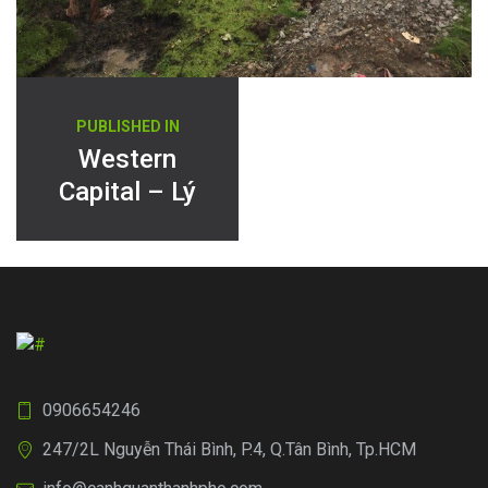
Điều
PUBLISHED IN
hướng
Western
Capital – Lý
bài
Chiêu Hoàng
viết
Q6
0906654246
247/2L Nguyễn Thái Bình, P.4, Q.Tân Bình, Tp.HCM