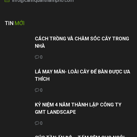
info@canhquanthanhpho.com
TIN
MỚI
CÁCH TRỒNG VÀ CHĂM SÓC CÂY TRONG
NHÀ
0
LÁ MAY MẮN- LOÀI CÂY ĐỂ BÀN ĐƯỢC ƯA
THÍCH
0
KỶ NIỆM 4 NĂM THÀNH LẬP CÔNG TY
GMT LANDSCAPE
0