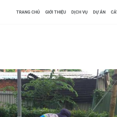
TRANG CHỦ
GIỚI THIỆU
DỊCH VỤ
DỰ ÁN
CÂ