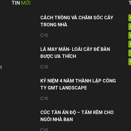
TIN
MỚI
CÁCH TRỒNG VÀ CHĂM SÓC CÂY
TRONG NHÀ
0
LÁ MAY MẮN- LOÀI CÂY ĐỂ BÀN
ĐƯỢC ƯA THÍCH
M
0
KỶ NIỆM 4 NĂM THÀNH LẬP CÔNG
TY GMT LANDSCAPE
0
CÚC TẦN ẤN ĐỘ – TẤM RÈM CHO
NGÔI NHÀ BẠN
0