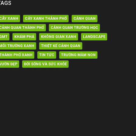
TAGS
CÂY XANH
CÂY XANH THÀNH PHỐ
CẢNH QUAN
CẢNH QUAN THÀNH PHỐ
CẢNH QUAN TRƯỜNG HỌC
GMT
KHÁM PHÁ
KHÔNG GIAN XANH
LANDSCAPE
MÔI TRƯỜNG XANH
THIẾT KẾ CẢNH QUAN
THÀNH PHỐ XANH
TIN TỨC
TRƯỜNG MẦM NON
VƯỜN ĐẸP
ĐỜI SỐNG VÀ SỨC KHỎE