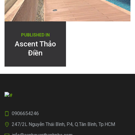
Điều
PUBLISHED IN
hướng
Ascent Thảo
Điền
bài
viết
0906654246
247/2L Nguyễn Thái Bình, P.4, Q.Tân Bình, Tp.HCM