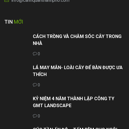
info@canhquanthanhpho.com
TIN
MỚI
CÁCH TRỒNG VÀ CHĂM SÓC CÂY TRONG
NHÀ
0
LÁ MAY MẮN- LOÀI CÂY ĐỂ BÀN ĐƯỢC ƯA
THÍCH
0
KỶ NIỆM 4 NĂM THÀNH LẬP CÔNG TY
GMT LANDSCAPE
0