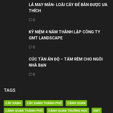
LÁ MAY MẮN- LOÀI CÂY ĐỂ BÀN ĐƯỢC ƯA
THÍCH
0
KỶ NIỆM 4 NĂM THÀNH LẬP CÔNG TY
GMT LANDSCAPE
0
CÚC TẦN ẤN ĐỘ – TẤM RÈM CHO NGÔI
NHÀ BẠN
0
TAGS
CÂY XANH
CÂY XANH THÀNH PHỐ
CẢNH QUAN
CẢNH QUAN THÀNH PHỐ
CẢNH QUAN TRƯỜNG HỌC
GMT