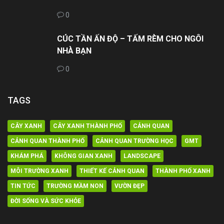
0
CÚC TẦN ẤN ĐỘ – TẤM RÈM CHO NGÔI
NHÀ BẠN
0
TAGS
CÂY XANH
CÂY XANH THÀNH PHỐ
CẢNH QUAN
CẢNH QUAN THÀNH PHỐ
CẢNH QUAN TRƯỜNG HỌC
GMT
KHÁM PHÁ
KHÔNG GIAN XANH
LANDSCAPE
MÔI TRƯỜNG XANH
THIẾT KẾ CẢNH QUAN
THÀNH PHỐ XANH
TIN TỨC
TRƯỜNG MẦM NON
VƯỜN ĐẸP
ĐỜI SỐNG VÀ SỨC KHỎE