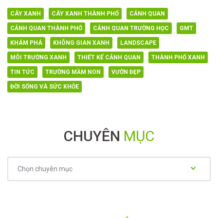
CÂY XANH
CÂY XANH THÀNH PHỐ
CẢNH QUAN
CẢNH QUAN THÀNH PHỐ
CẢNH QUAN TRƯỜNG HỌC
GMT
KHÁM PHÁ
KHÔNG GIAN XANH
LANDSCAPE
MÔI TRƯỜNG XANH
THIẾT KẾ CẢNH QUAN
THÀNH PHỐ XANH
TIN TỨC
TRƯỜNG MẦM NON
VƯỜN ĐẸP
ĐỜI SỐNG VÀ SỨC KHỎE
CHUYÊN
MỤC
Chuyên
Chọn chuyên mục
mục