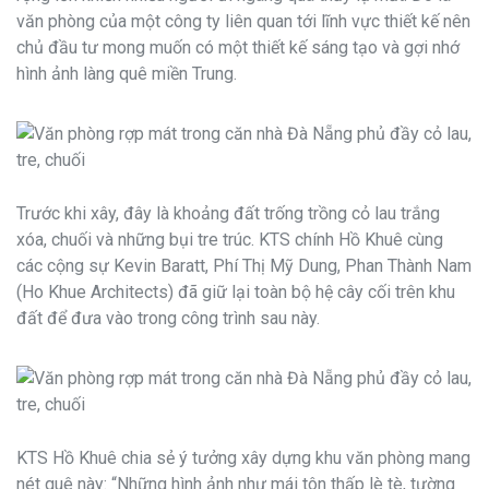
văn phòng của một công ty liên quan tới lĩnh vực thiết kế nên
chủ đầu tư mong muốn có một thiết kế sáng tạo và gợi nhớ
hình ảnh làng quê miền Trung.
Trước khi xây, đây là khoảng đất trống trồng cỏ lau trắng
xóa, chuối và những bụi tre trúc. KTS chính Hồ Khuê cùng
các cộng sự Kevin Baratt, Phí Thị Mỹ Dung, Phan Thành Nam
(Ho Khue Architects) đã giữ lại toàn bộ hệ cây cối trên khu
đất để đưa vào trong công trình sau này.
KTS Hồ Khuê chia sẻ ý tưởng xây dựng khu văn phòng mang
nét quê này: “Những hình ảnh như mái tôn thấp lè tè, tường