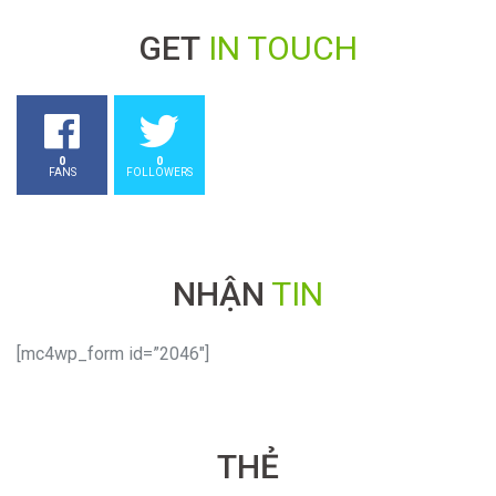
GET
IN TOUCH
0
0
FANS
FOLLOWERS
NHẬN
TIN
[mc4wp_form id=”2046″]
THẺ