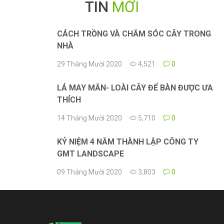
TIN
MỚI
CÁCH TRỒNG VÀ CHĂM SÓC CÂY TRONG
NHÀ
29 Tháng Mười 2020
4,521
0
LÁ MAY MẮN- LOÀI CÂY ĐỂ BÀN ĐƯỢC ƯA
THÍCH
14 Tháng Mười 2020
5,710
0
KỶ NIỆM 4 NĂM THÀNH LẬP CÔNG TY
GMT LANDSCAPE
09 Tháng Mười 2020
3,803
0