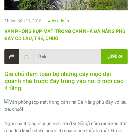
Posted
Author
Tháng Sáu 11, 2018
by
admin
on
VĂN PHÒNG RỢP MÁT TRONG CĂN NHÀ ĐÀ NẴNG PHỦ
ĐẦY CỎ LAU, TRE, CHUỐI
0
1,390
Gia chủ đem toàn bộ những cây mọc dại
quanh nhà trước đây trồng vào nơi ở mới cao
4 tầng.
Ngôi nhà 4 tầng ở quận Sơn Trà (Đà Nẵng) nằm giữa khu đất
rộng lớn khiến nhiều người đi ngang qua thấy lạ mắt. Đó là