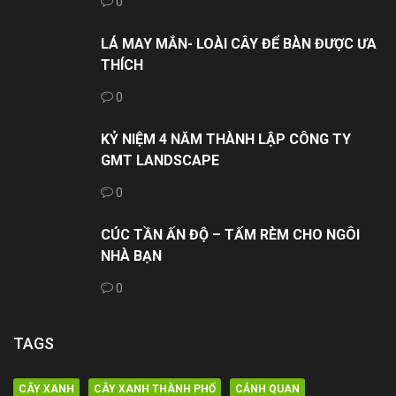
0
LÁ MAY MẮN- LOÀI CÂY ĐỂ BÀN ĐƯỢC ƯA
THÍCH
0
KỶ NIỆM 4 NĂM THÀNH LẬP CÔNG TY
GMT LANDSCAPE
0
CÚC TẦN ẤN ĐỘ – TẤM RÈM CHO NGÔI
NHÀ BẠN
0
TAGS
CÂY XANH
CÂY XANH THÀNH PHỐ
CẢNH QUAN