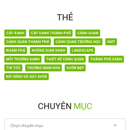
THẺ
CÂY XANH
CÂY XANH THÀNH PHỐ
CẢNH QUAN
CẢNH QUAN THÀNH PHỐ
CẢNH QUAN TRƯỜNG HỌC
GMT
KHÁM PHÁ
KHÔNG GIAN XANH
LANDSCAPE
MÔI TRƯỜNG XANH
THIẾT KẾ CẢNH QUAN
THÀNH PHỐ XANH
TIN TỨC
TRƯỜNG MẦM NON
VƯỜN ĐẸP
ĐỜI SỐNG VÀ SỨC KHỎE
CHUYÊN
MỤC
Chuyên
Chọn chuyên mục
mục