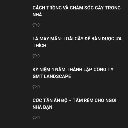
CÁCH TRỒNG VÀ CHĂM SÓC CÂY TRONG
NHÀ
0
LÁ MAY MẮN- LOÀI CÂY ĐỂ BÀN ĐƯỢC ƯA
THÍCH
0
KỶ NIỆM 4 NĂM THÀNH LẬP CÔNG TY
GMT LANDSCAPE
0
CÚC TẦN ẤN ĐỘ – TẤM RÈM CHO NGÔI
NHÀ BẠN
0