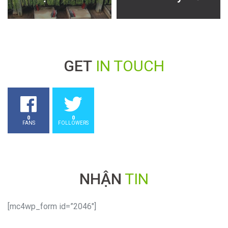
bài
rèm cho ngôi
Bàn Được Ưa
viết
nhà bạn
Thích
GET
IN TOUCH
0
0
FANS
FOLLOWERS
NHẬN
TIN
[mc4wp_form id=”2046″]