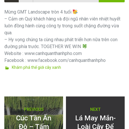
Mừng GMT Landscape tròn 4 tuổi
– Cảm ơn Quý khách hàng và đội ngũ nhân viên nhiệt huyết
luôn đồng hành cùng công ty trong suốt chặng đường vừa
qua.
– Hy vọng chúng ta cùng nhau phát triển hơn nữa trên con
đường phía trước. TOGETHER WE WIN
Website : www.canhquanthanhpho.com
Facebook : www.facebook.com/canhquanthanhpho
Categories
Khám phá thế giới cây xanh
Điều
Previous
Next
PREVIOUS
NEXT
hướng
post:
post:
Cúc Tần Ấn
Lá May Mắn-
Độ – Tấm
Loài Cây Để