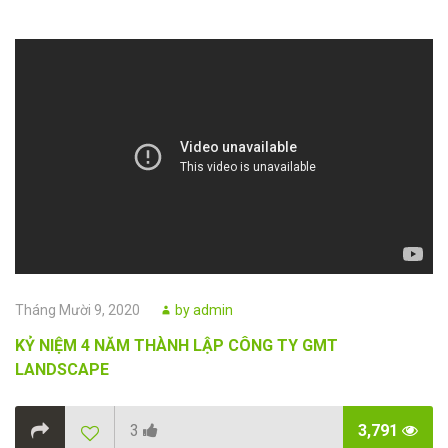
Posted
Author
Tháng Mười 9, 2020
by
admin
on
KỶ NIỆM 4 NĂM THÀNH LẬP CÔNG TY GMT
LANDSCAPE
3
3,791