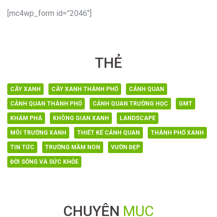
[mc4wp_form id=”2046″]
THẺ
CÂY XANH
CÂY XANH THÀNH PHỐ
CẢNH QUAN
CẢNH QUAN THÀNH PHỐ
CẢNH QUAN TRƯỜNG HỌC
GMT
KHÁM PHÁ
KHÔNG GIAN XANH
LANDSCAPE
MÔI TRƯỜNG XANH
THIẾT KẾ CẢNH QUAN
THÀNH PHỐ XANH
TIN TỨC
TRƯỜNG MẦM NON
VƯỜN ĐẸP
ĐỜI SỐNG VÀ SỨC KHỎE
CHUYÊN
MỤC