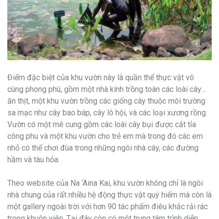
Điểm đặc biệt của khu vườn này là quần thể thực vật vô
cùng phong phú, gồm một nhà kính trồng toàn các loài cây…
ăn thịt, một khu vườn trồng các giống cây thuộc môi trường
sa mạc như cây bao báp, cây lô hội, và các loại xương rồng.
Vườn có một mê cung gồm các loài cây bụi được cắt tỉa
công phu và một khu vườn cho trẻ em mà trong đó các em
nhỏ có thể chơi đùa trong những ngôi nhà cây, các đường
hầm và tàu hỏa.
Theo website của Na ‘Aina Kai, khu vườn không chỉ là ngôi
nhà chung của rất nhiều hệ động thực vật quý hiếm mà còn là
một gallery ngoài trời với hơn 90 tác phẩm điêu khắc rải rác
trong khuôn viên. Tại đây còn có một trung tâm trình diễn