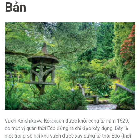
Bản
Vườn Koishikawa Kōrakuen được khởi công từ năm 1629,
do một vị quan thời Edo đứng ra chỉ đạo xây dựng. Đây là
một trong số hai khu vườn được xây dựng từ thời Edo (thời