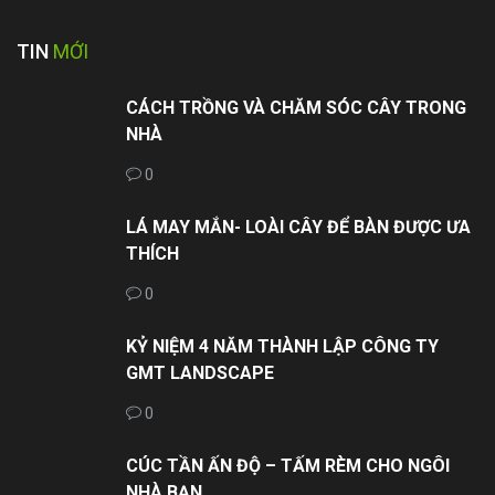
TIN
MỚI
CÁCH TRỒNG VÀ CHĂM SÓC CÂY TRONG
NHÀ
0
LÁ MAY MẮN- LOÀI CÂY ĐỂ BÀN ĐƯỢC ƯA
THÍCH
0
KỶ NIỆM 4 NĂM THÀNH LẬP CÔNG TY
GMT LANDSCAPE
0
CÚC TẦN ẤN ĐỘ – TẤM RÈM CHO NGÔI
NHÀ BẠN