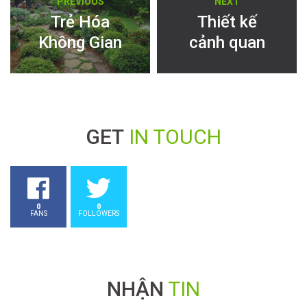
PREVIOUS
NEXT
hướng
post:
post:
Trẻ Hóa
Thiết kế
Không Gian
cảnh quan
bài
Bằng Cây
Resort
viết
Xanh
GET
IN TOUCH
0
0
FANS
FOLLOWERS
NHẬN
TIN