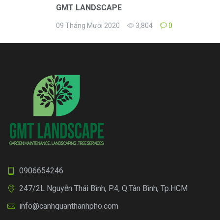
GMT LANDSCAPE
09 Tháng Mười 2020
3,804
0
0906654246
247/2L Nguyễn Thái Bình, P.4, Q.Tân Bình, Tp.HCM
info@canhquanthanhpho.com