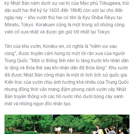
kỳ Nhật Bản nằm dưới sự cai trị của Mạc phủ Tokugawa, trải
dài suốt hai thế kỷ từ 1603 đến 1868) còn sót lại cho đến
ngày nay – khu vườn thứ hai có tên là Kyu Shiba Rikyu tại
Minato, Tokyo. Korakuen cũng là một trong số những công
viên cổ xưa nhất và được gìn giữ tốt nhất tại Tokyo.
Tên của khu vườn, Koraku-en, có nghĩa là “niềm vui sau
cùng”, được truyền cảm hứng từ một lời răn xưa của người
Trung Quốc: “Một vị thống lĩnh nên lo lắng trước khi nhân dân
lo lắng và thỏa thê sau khi nhân dân đã thỏa lòng”. Khu vườn
đã được Nhật Bản công nhận là một di tích lịch sử quốc gia.
Kiến trúc của vườn chịu ảnh hưởng khá nhiều của Trung Quốc
nhưng đồng thời vẫn mang đậm phong cách vườn cây Nhật
Bản truyền thống với các hồ nước nhỏ dưới bóng cây xanh
mát và những ngọn đồi nhân tạo.