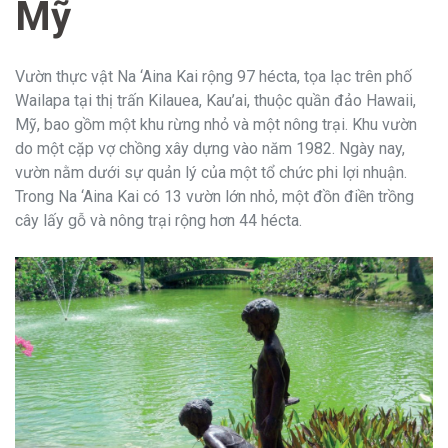
Mỹ
Vườn thực vật Na ‘Aina Kai rộng 97 hécta, tọa lạc trên phố
Wailapa tại thị trấn Kilauea, Kau’ai, thuộc quần đảo Hawaii,
Mỹ, bao gồm một khu rừng nhỏ và một nông trại. Khu vườn
do một cặp vợ chồng xây dựng vào năm 1982. Ngày nay,
vườn nằm dưới sự quản lý của một tổ chức phi lợi nhuận.
Trong Na ‘Aina Kai có 13 vườn lớn nhỏ, một đồn điền trồng
cây lấy gỗ và nông trại rộng hơn 44 hécta.