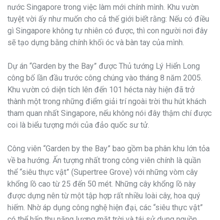
nước Singapore trong việc làm mới chính mình. Khu vườn
tuyệt vời ấy như muốn cho cả thế giới biết rằng: Nếu có điều
gì Singapore không tự nhiên có được, thì con người nơi đây
sẽ tạo dựng bằng chính khối óc và bàn tay của mình.
Dự án “Garden by the Bay” được Thủ tướng Lý Hiển Long
công bố lần đầu trước công chúng vào tháng 8 năm 2005.
Khu vườn có diện tích lên đến 101 hécta này hiện đã trở
thành một trong những điểm giải trí ngoài trời thu hút khách
tham quan nhất Singapore, nếu không nói đây thậm chí được
coi là biểu tượng mới của đảo quốc sư tử.
Công viên “Garden by the Bay” bao gồm ba phân khu lớn tỏa
về ba hướng. Ấn tượng nhất trong công viên chính là quần
thể “siêu thực vật” (Supertree Grove) với những vòm cây
khổng lồ cao từ 25 đến 50 mét. Những cây khổng lồ này
được dựng nên từ một tập hợp rất nhiều loài cây, hoa quý
hiếm. Nhờ áp dụng công nghệ hiện đại, các “siêu thực vật”
có thể hấp thu năng lượng mặt trời và tái sử dụng nguồn