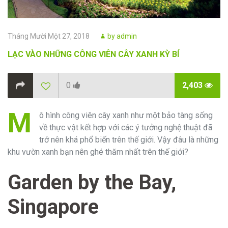
Posted
Author
Tháng Mười Một 27, 2018
by
admin
on
LẠC VÀO NHỮNG CÔNG VIÊN CÂY XANH KỲ BÍ
0
2,403
M
ô hình công viên cây xanh như một bảo tàng sống
về thực vật kết hợp với các ý tưởng nghệ thuật đã
trở nên khá phổ biến trên thế giới. Vậy đâu là những
khu vườn xanh bạn nên ghé thăm nhất trên thế giới?
Garden by the Bay,
Singapore