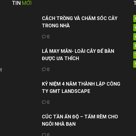
TIN
MỚI
CÁCH TRỒNG VÀ CHĂM SÓC CÂY
TRONG NHÀ
0
LÁ MAY MẮN- LOÀI CÂY ĐỂ BÀN
ĐƯỢC ƯA THÍCH
M
0
KỶ NIỆM 4 NĂM THÀNH LẬP CÔNG
TY GMT LANDSCAPE
0
CÚC TẦN ẤN ĐỘ – TẤM RÈM CHO
NGÔI NHÀ BẠN
0