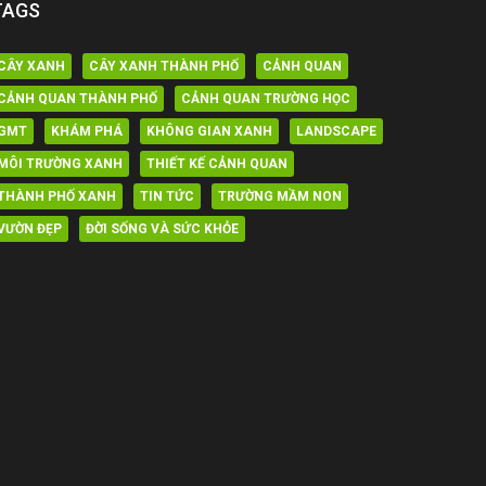
TAGS
CÂY XANH
CÂY XANH THÀNH PHỐ
CẢNH QUAN
CẢNH QUAN THÀNH PHỐ
CẢNH QUAN TRƯỜNG HỌC
GMT
KHÁM PHÁ
KHÔNG GIAN XANH
LANDSCAPE
MÔI TRƯỜNG XANH
THIẾT KẾ CẢNH QUAN
THÀNH PHỐ XANH
TIN TỨC
TRƯỜNG MẦM NON
VƯỜN ĐẸP
ĐỜI SỐNG VÀ SỨC KHỎE