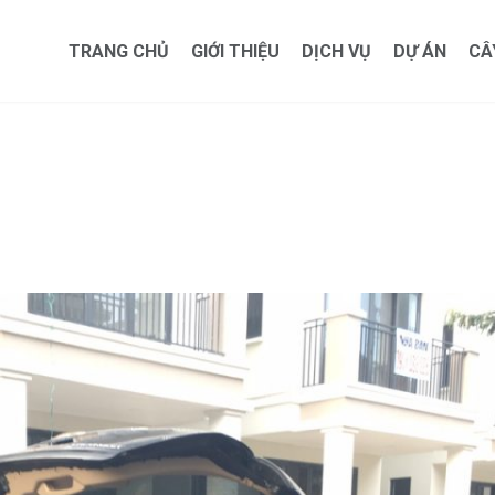
TRANG CHỦ
GIỚI THIỆU
DỊCH VỤ
DỰ ÁN
CÂ