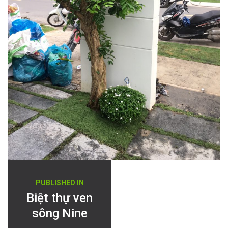
Điều
PUBLISHED IN
hướng
Biệt thự ven
sông Nine
bài