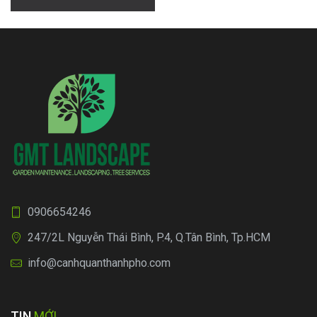
south &
viết
Lavila.
0906654246
247/2L Nguyễn Thái Bình, P.4, Q.Tân Bình, Tp.HCM
info@canhquanthanhpho.com
TIN
MỚI