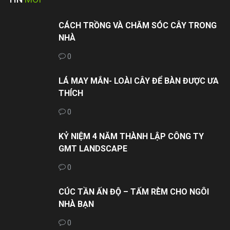
CÁCH TRỒNG VÀ CHĂM SÓC CÂY TRONG
NHÀ
0
LÁ MAY MẮN- LOÀI CÂY ĐỂ BÀN ĐƯỢC ƯA
THÍCH
0
KỶ NIỆM 4 NĂM THÀNH LẬP CÔNG TY
GMT LANDSCAPE
0
CÚC TẦN ẤN ĐỘ – TẤM RÈM CHO NGÔI
NHÀ BẠN
0