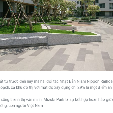
hất từ trước đến nay mà hai đối tác Nhật Bản Nishi Nippon Railro
y hoạch, cả khu đô thị với mật độ xây dựng chỉ 29% là một điểm an
ối sống thành thị văn minh, Mizuki Park là sự kết hợp hoàn hảo gi
rường, con người Việt Nam.