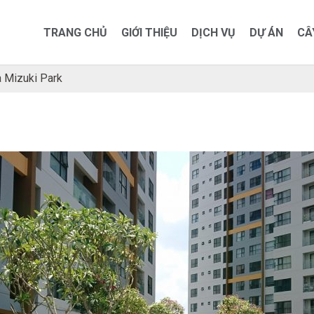
TRANG CHỦ
GIỚI THIỆU
DỊCH VỤ
DỰ ÁN
CÂ
a Mizuki Park