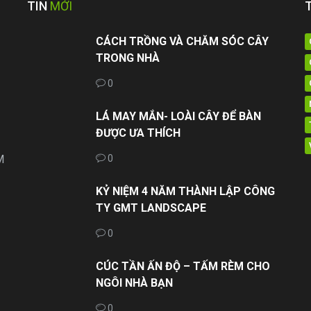
TIN
MỚI
CÁCH TRỒNG VÀ CHĂM SÓC CÂY
TRONG NHÀ
0
LÁ MAY MẮN- LOÀI CÂY ĐỂ BÀN
ĐƯỢC ƯA THÍCH
M
0
KỶ NIỆM 4 NĂM THÀNH LẬP CÔNG
TY GMT LANDSCAPE
0
CÚC TẦN ẤN ĐỘ – TẤM RÈM CHO
NGÔI NHÀ BẠN
0