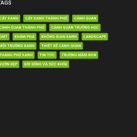
TAGS
CÂY XANH
CÂY XANH THÀNH PHỐ
CẢNH QUAN
CẢNH QUAN THÀNH PHỐ
CẢNH QUAN TRƯỜNG HỌC
GMT
KHÁM PHÁ
KHÔNG GIAN XANH
LANDSCAPE
MÔI TRƯỜNG XANH
THIẾT KẾ CẢNH QUAN
THÀNH PHỐ XANH
TIN TỨC
TRƯỜNG MẦM NON
VƯỜN ĐẸP
ĐỜI SỐNG VÀ SỨC KHỎE