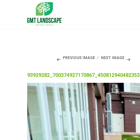
PREVIOUS IMAGE
NEXT IMAGE
93929282_700374927170867_45081294048235