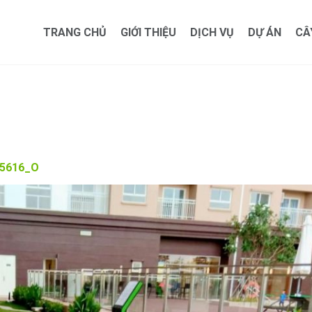
TRANG CHỦ
GIỚI THIỆU
DỊCH VỤ
DỰ ÁN
CÂ
35616_O