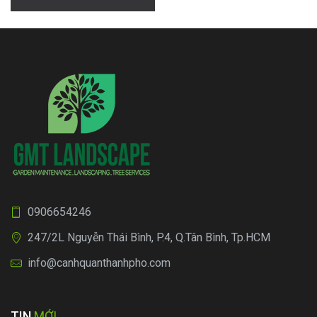
Chiêu Hoàng
viết
Q6
0906654246
247/2L Nguyễn Thái Bình, P.4, Q.Tân Bình, Tp.HCM
info@canhquanthanhpho.com
TIN
MỚI