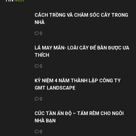
CÁCH TRỒNG VÀ CHĂM SÓC CÂY TRONG
NHÀ
0
LÁ MAY MẮN- LOÀI CÂY ĐỂ BÀN ĐƯỢC ƯA
THÍCH
0
KỶ NIỆM 4 NĂM THÀNH LẬP CÔNG TY
GMT LANDSCAPE
0
CÚC TẦN ẤN ĐỘ – TẤM RÈM CHO NGÔI
NHÀ BẠN
0