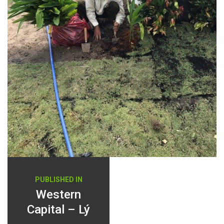
Điều
PUBLISHED IN
hướng
Western
Capital – Lý
bài