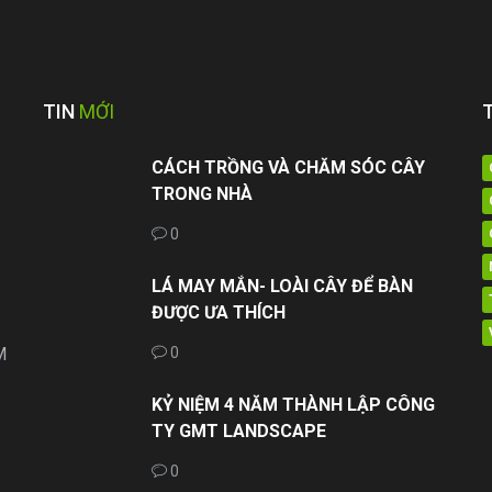
TIN
MỚI
CÁCH TRỒNG VÀ CHĂM SÓC CÂY
TRONG NHÀ
0
LÁ MAY MẮN- LOÀI CÂY ĐỂ BÀN
ĐƯỢC ƯA THÍCH
M
0
KỶ NIỆM 4 NĂM THÀNH LẬP CÔNG
TY GMT LANDSCAPE
0