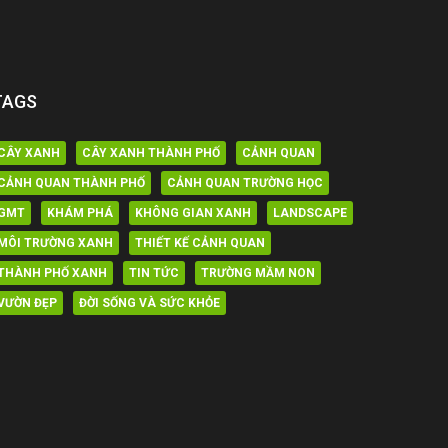
TAGS
CÂY XANH
CÂY XANH THÀNH PHỐ
CẢNH QUAN
CẢNH QUAN THÀNH PHỐ
CẢNH QUAN TRƯỜNG HỌC
GMT
KHÁM PHÁ
KHÔNG GIAN XANH
LANDSCAPE
MÔI TRƯỜNG XANH
THIẾT KẾ CẢNH QUAN
THÀNH PHỐ XANH
TIN TỨC
TRƯỜNG MẦM NON
VƯỜN ĐẸP
ĐỜI SỐNG VÀ SỨC KHỎE