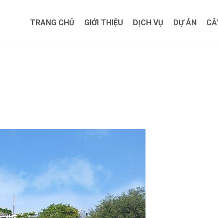
TRANG CHỦ
GIỚI THIỆU
DỊCH VỤ
DỰ ÁN
CÂ