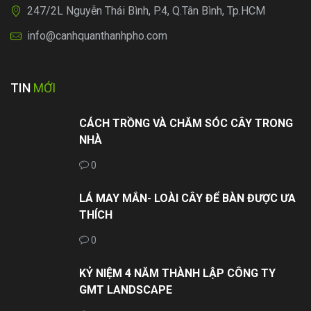
247/2L Nguyễn Thái Bình, P.4, Q.Tân Bình, Tp.HCM
info@canhquanthanhpho.com
TIN
MỚI
CÁCH TRỒNG VÀ CHĂM SÓC CÂY TRONG
NHÀ
0
LÁ MAY MẮN- LOÀI CÂY ĐỂ BÀN ĐƯỢC ƯA
THÍCH
0
KỶ NIỆM 4 NĂM THÀNH LẬP CÔNG TY
GMT LANDSCAPE